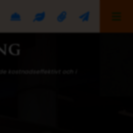
ria
rksamhetsområden
Hållbarhet
Jobba hos oss
Kontakt
ng
e kostnadseffektivt och i