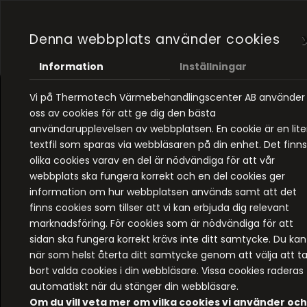
Denna webbplats använder cookies
Information
Inställningar
Vi på Thermotech Värmebehandlingscenter AB använder
V
oss av cookies för att ge dig den bästa
användarupplevelsen av webbplatsen. En cookie är en lit
textfil som sparas via webbläsaren på din enhet. Det finns
olika cookies varav en del är nödvändiga för att vår
Vår affärsidé — Att erbj
webbplats ska fungera korrekt och en del cookies ger
information om hur webbplatsen används samt att det
finns cookies som tillser att vi kan erbjuda dig relevant
marknadsföring. För cookies som är nödvändiga för att
sidan ska fungera korrekt krävs inte ditt samtycke. Du kan
när som helst återta ditt samtycke genom att välja att t
bort valda cookies i din webbläsare. Vissa cookies raderas
automatiskt när du stänger din webbläsare.
Om du vill veta mer om vilka cookies vi använder och