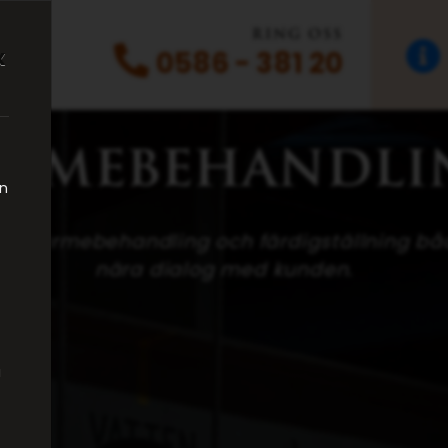
RING OSS
x
0586 - 381 20
Vår histo
Ve
ärmebehandli
en
uda värmebehandling och färdigställning båd
nära dialog med kunden.
a