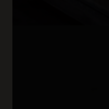
 kan
ärmning och
 ändra vissa
t material.
edför att
nskaperna hos
edför ökad livslängd